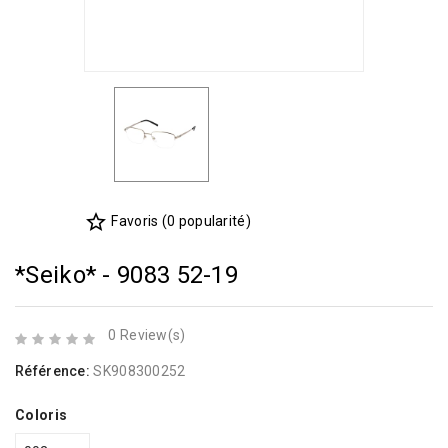
star_border
Favoris (0 popularité)
*Seiko* - 9083 52-19
0 Review(s)
Référence:
SK908300252
Coloris