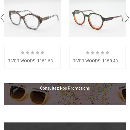
R
IVER WOODS-1151 53-18
R
IVER WOODS-1150 49-22
Consultez Nos Promotions