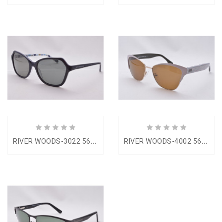
R
IVER WOODS-3022 56-18
R
IVER WOODS-4002 56-17