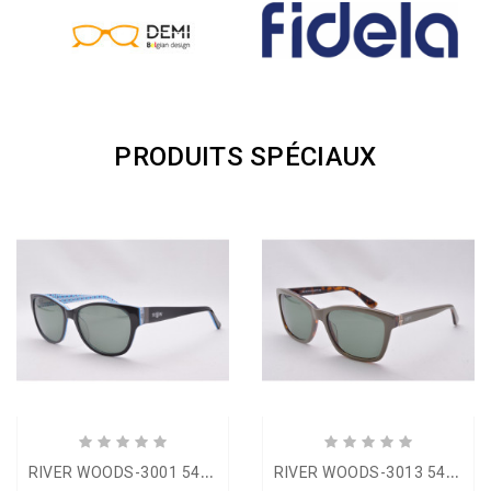
PRODUITS SPÉCIAUX
R
IVER WOODS-3001 54-16
R
IVER WOODS-3013 54-17