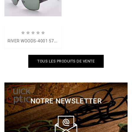
R
IVER WOODS-4001 57-16
TOUS LES PRODUITS DE VENTE
NOTRE NEWSLETTER