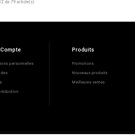
2 de 79 article(s)
 Compte
Produits
ions personnelles
Promotions
des
Nouveaux produits
s
Meilleures ventes
 réduction