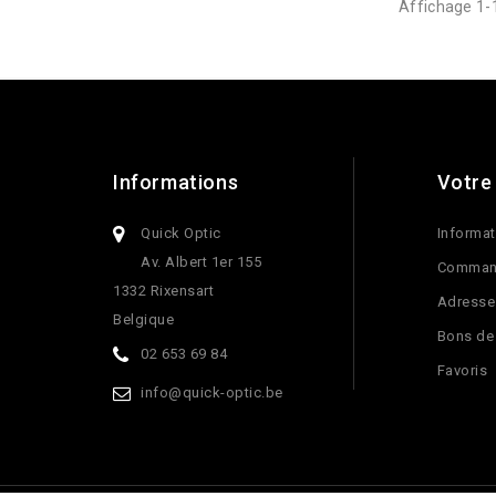
Affichage 1-1
Informations
Votre
Quick Optic
Informat
Av. Albert 1er 155
Comman
1332 Rixensart
Adresse
Belgique
Bons de
02 653 69 84
Favoris
info@quick-optic.be