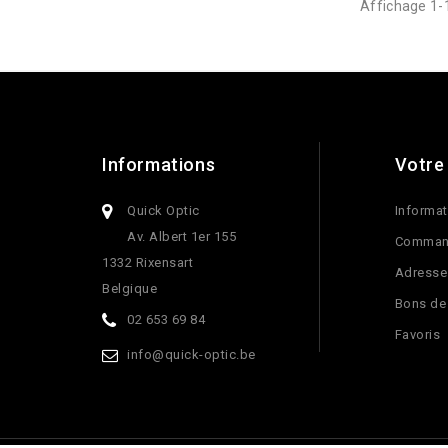
Affichage 1-1
Informations
Votre
Quick Optic
Informat
Av. Albert 1er 155
Comman
1332 Rixensart
Adresse
Belgique
Bons de
02 653 69 84
Favoris
info@quick-optic.be