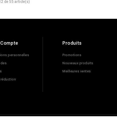
2 de 55 article(s)
 Compte
Produits
ions personnelles
Promotions
des
Nouveaux produits
s
Meilleures ventes
 réduction