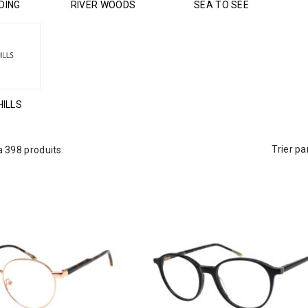
DING
RIVER WOODS
SEA TO SEE
HILLS
Trier par
 a 398 produits.