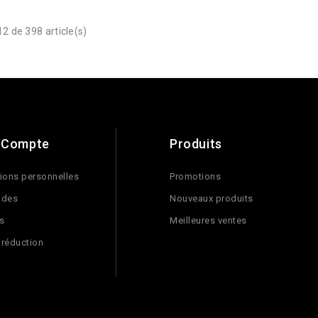
2 de 398 article(s)
 Compte
Produits
ions personnelles
Promotions
des
Nouveaux produits
s
Meilleures ventes
 réduction