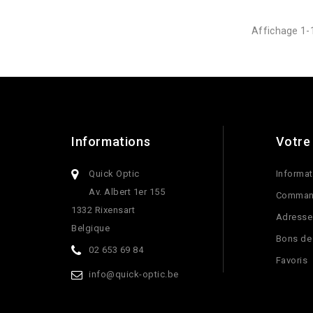
Affichage 1-1
Informations
Votre
Quick Optic
Informat
Av. Albert 1er 155
Comman
1332 Rixensart
Adresse
Belgique
Bons de
02 653 69 84
Favoris
info@quick-optic.be