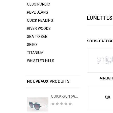
OLSO NORDIC
PEPE JEANS
LUNETTES
QUICK READING
RIVER WOODS
SEA TO SEE
SOUS-CATÉGO
SEIKO
TITANIUM
WHISTLER HILLS
AIRLIG
NOUVEAUX PRODUITS
Q
UICK-SUN 587 56-15