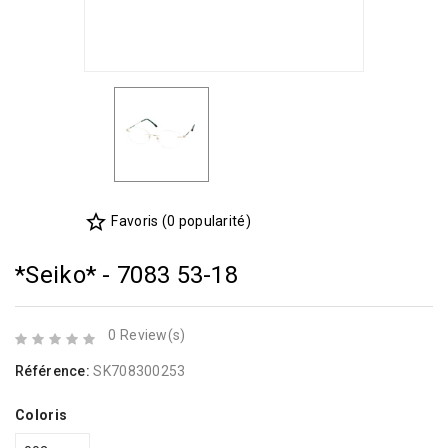
star_border
Favoris (0 popularité)
*Seiko* - 7083 53-18
0 Review(s)
Référence:
SK708300253
Coloris