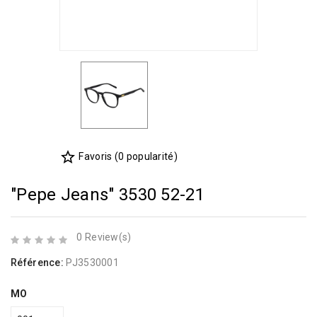
star_border
Favoris (0 popularité)
"Pepe Jeans" 3530 52-21
0 Review(s)
Référence:
PJ3530001
MO