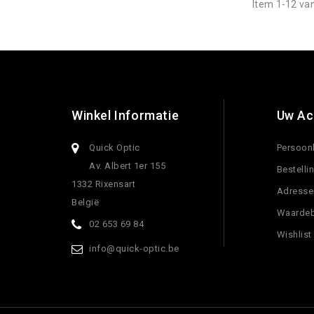
Item 1-12 van
Winkel Informatie
Uw Ac
Quick Optic
Persoonl
Av. Albert 1er 155
Bestelli
1332 Rixensart
Adresse
België
Waarde
02 653 69 84
Wishlist
info@quick-optic.be