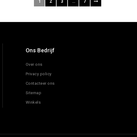
1
2
3
…
7
Ons Bedrijf
Over ons
Privacy policy
Contacteer ons
Sitemap
Winkels