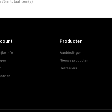
 75 in totaal item(s)
count
Producten
ijke Info
Aanbiedingen
ngen
Nieuwe producten
n
Bestsellers
bonnen