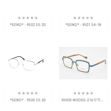
*SEIKO* - 9502 55-20
*SEIKO* - 9501 54-18
R
IVER WOODS-2167/TIT 52-21
*SEIKO* - 9500 55-20