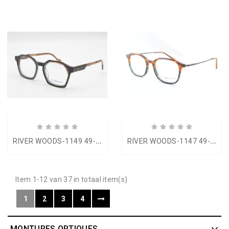
R
IVER WOODS-1149 49-21
R
IVER WOODS-1147 49-19
Item 1-12 van 37 in totaal item(s)
1
2
3
4
MONTURES OPTIQUES